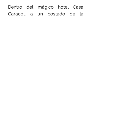
Dentro del mágico hotel Casa 
Caracol, a un costado de la 
alberca, se encuentra un laberinto 
con una salida secreta que 
conduce a Las Pozas de Edward 
James. Esta es una forma divertida 
de llegar a uno de los lugares más 
surrealistas y mágicos de México.
Dónde está
20 de noviembre 
#1477
, Xilitla, San 
Luis Potosí.
Xilitlacaracol.com
¿Sabes dónde hay más laberintos? 
Dinos en los comentarios.