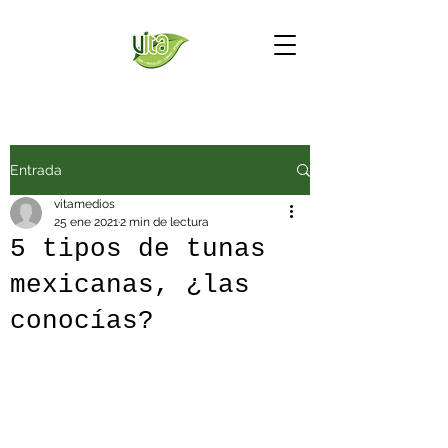
Entrada
vitamedios
25 ene 2021
2 min de lectura
5 tipos de tunas
mexicanas, ¿las
conocías?