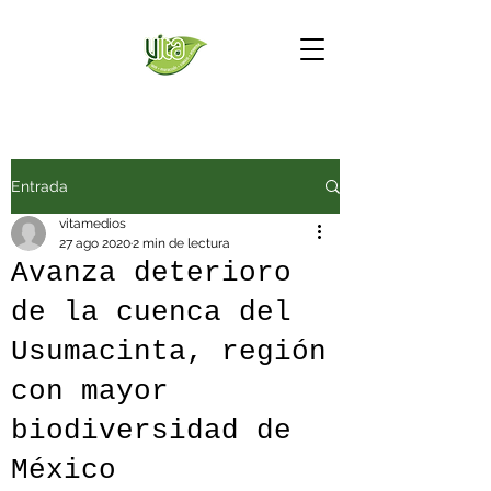
Entrada
vitamedios
27 ago 2020
2 min de lectura
Avanza deterioro
de la cuenca del
Usumacinta, región
con mayor
biodiversidad de
México