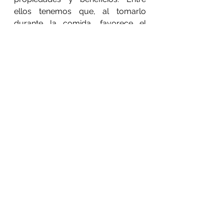
ellos tenemos que, al tomarlo 
durante la comida, favorece el 
proceso digestivo.
Además, gracias a la piña, hay una 
presencia importante de vitamina C 
así como de una enzima llamada 
“bromelina”. Esta última brinda 
péptidos y aminoácidos que 
ayudan a combatir la presencia de 
parásitos, de artritis y, según se 
cuenta, hasta del cáncer.
¡Así que ahora puedes prepararlo y 
beberlo sin culpa!