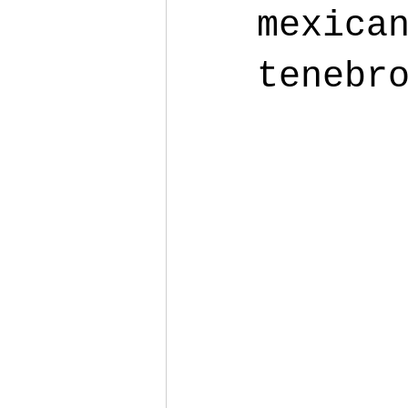
mexica
tenebr