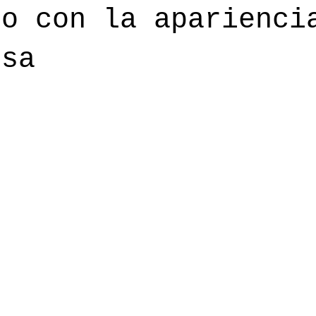
no con la aparienci
osa