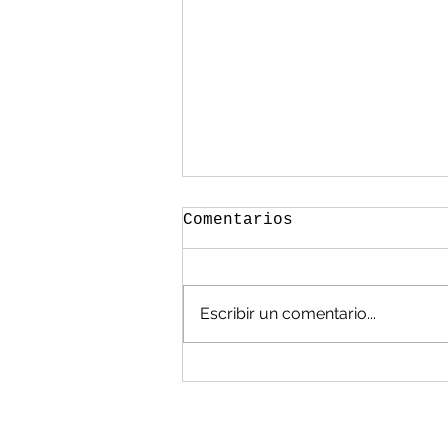
Comentarios
Escribir un comentario...
México, en las
cavernas en manejo de
residuos: Álvarez
Flores