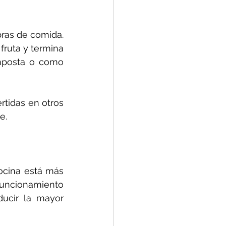
ras de comida. 
ruta y termina 
mposta o como 
idas en otros 
e.
ocina está más 
funcionamiento 
ucir la mayor 