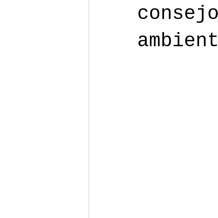
consej
ambien