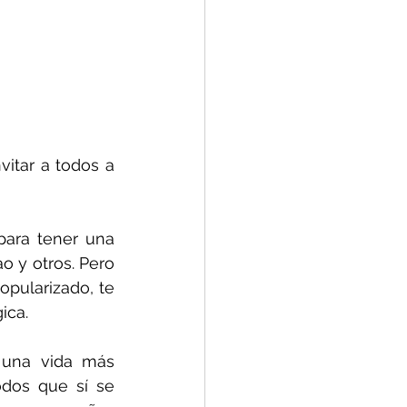
itar a todos a 
ara tener una 
o y otros. Pero 
pularizado, te 
ica. 
 una vida más 
dos que sí se 