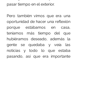
pasar tiempo en el exterior.
Pero también vimos que era una 
oportunidad de hacer una reflexión 
porque estábamos en casa, 
teníamos más tiempo del que 
hubiéramos deseado, además la 
gente se quedaba y veía las 
noticias y todo lo que estaba 
pasando, así que era importante 
para nosotros pensar en cómo nos 
vamos a relacionar con esta nueva 
fase de estar afuera, dijo Terra.
La espera permitió a la directora 
incluir los testimonios sobre el 
confinamiento de los niños y niñas 
que aparecen en la 