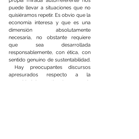
propia mirada autorreferente nos 
puede llevar a situaciones que no 
quisiéramos repetir. Es obvio que la 
economía interesa y que es una 
dimensión absolutamente 
necesaria, no obstante requiere 
que sea desarrollada 
responsablemente, con ética, con 
sentido genuino de sustentabilidad. 
 Hay preocupantes discursos 
apresurados respecto a la 
necesidad de reactivar la economía 
aun sabiendo que habrá una cuota 
de afectación a la vida, situación 
que para esos sectores se justifica 
en nombre del crecimiento 
económico (¿?). También habrá 
quienes quieran “recuperar el 
tiempo perdido” y exacerbarán sus 