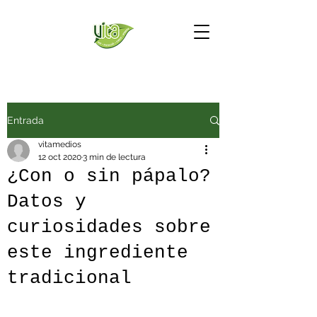
Entrada
vitamedios
12 oct 2020
3 min de lectura
¿Con o sin pápalo?
Datos y
curiosidades sobre
este ingrediente
tradicional