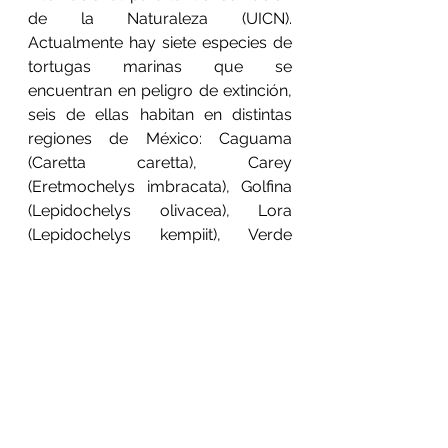
de la Naturaleza
 (
UICN
). 
Actualmente hay siete especies de 
tortugas marinas que se 
encuentran en peligro de 
extinción
, 
s
eis de ellas habitan en distintas 
regiones de México: Caguama 
(Caretta caretta), Carey 
(Eretmochelys imbracata), Golfina 
(Lepidochelys olivacea), Lora 
(Lepidochelys kempiit), Verde 
(Chelonia mydas) y Laúd 
(Dermochelys coriacea). 
Ver todo
Entradas recientes