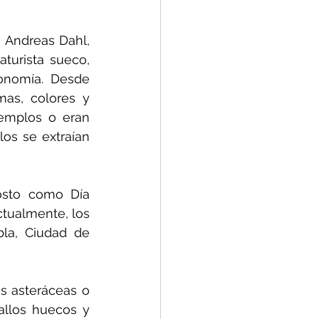
Andreas Dahl, 
turista sueco, 
onomía. Desde 
as, colores y 
emplos o eran 
os se extraían 
osto como Día 
ctualmente, los 
bla
, Ciudad de 
s asteráceas o 
llos huecos y 