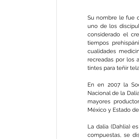
Su nombre le fue d
uno de los discípul
considerado el cre
tiempos prehispán
cualidades medicin
recreadas por los a
tintes para teñir te
En en 2007 la 
So
Nacional de la Dali
mayores producto
México y Estado de
La dalia (Dahlia) e
compuestas, se dis