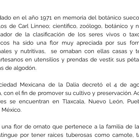
ado en el año 1971 en memoria del botánico sueco 
os de Carl Linneo; científico, zoólogo, botánico y na
ador de la clasificación de los seres vivos o tax
icos ha sido una flor muy apreciada por sus form
ales y nutritivas,  se ornaban con ellas casas y t
rtesanos en utensilios y prendas de vestir, sus pétal
las de algodón.
ciedad Mexicana de la Dalia
 decretó el 4 de ag
a, con el fin de promover su cultivo y preservación. A
res se encuentran en 
Tlaxcala
, Nuevo León, 
Pue
 México.
s una flor de ornato que pertenece a la familia de la
tingue por tener raíces tuberosas como camote, ta