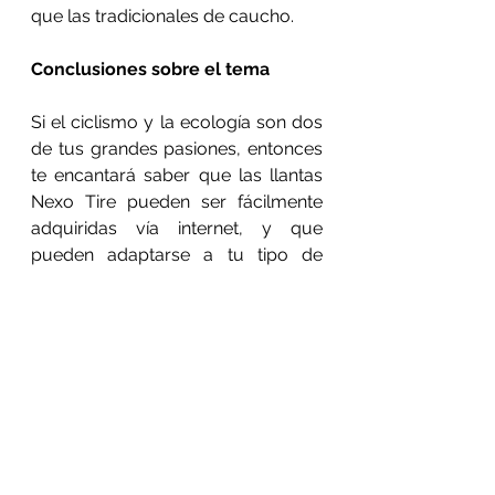
que las tradicionales de caucho.
Conclusiones sobre el tema
Si el ciclismo y la ecología son dos 
de tus grandes pasiones, entonces 
te encantará saber que las llantas 
Nexo Tire pueden ser fácilmente 
adquiridas vía internet, y que 
pueden adaptarse a tu tipo de 
bicicleta. Este fabricante sigue 
trabajando en perfeccionar este 
biopolímero, para convertirlo en la 
materia prima principal de llantas 
para bicicleta a nivel mundial.
Por último, esperamos que pronto 
podamos hablar no solo de ruedas 
de bicicleta que no se pinchan y 