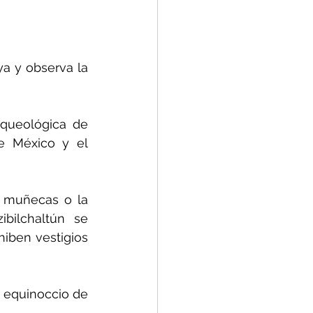
a y observa la 
queológica de 
e México y el 
 muñecas o la 
bilchaltún se 
ben vestigios 
equinoccio de 