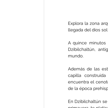
Explora la zona arq
llegada del dios so
A quince minutos 
Dzibilchaltún, ant
mundo.
Además de las est
capilla construida
encuentra el cenot
de la época prehisp
En Dzibilchaltún s
primavera, te plati