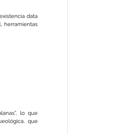
xistencia data 
, herramientas 
anas”, lo que 
eológica, que 