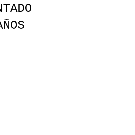
NTADO
AÑOS