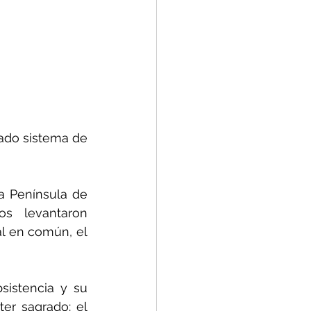
ado sistema de 
 Península de 
s levantaron 
l en común, el 
istencia y su 
er sagrado: el 