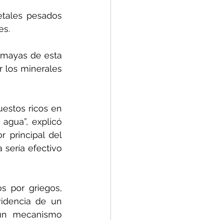
etales pesados 
es.
 mayas de esta 
r los minerales 
estos ricos en 
agua”, explicó 
 principal del 
 sería efectivo 
 por griegos, 
videncia de un 
un mecanismo 