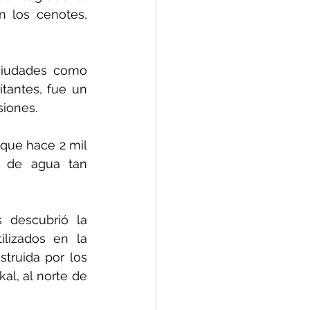
 los cenotes, 
ciudades como 
antes, fue un 
siones.
que hace 2 mil 
n de agua tan 
 descubrió la 
lizados en la 
truida por los 
l, al norte de 