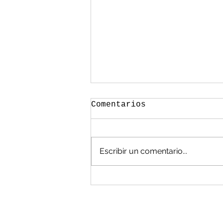
Comentarios
Escribir un comentario...
México, en las
cavernas en manejo de
residuos: Álvarez
Flores