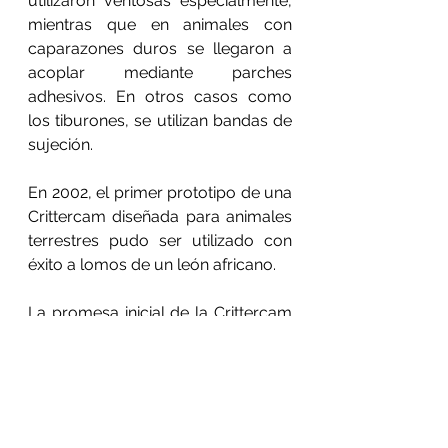
utilizaron ventosas especialmente, 
mientras que en animales con 
caparazones duros se llegaron a 
acoplar mediante parches 
adhesivos. En otros casos como 
los tiburones, se utilizan bandas de 
sujeción.
En 2002, el primer prototipo de una 
Crittercam diseñada para animales 
terrestres pudo ser utilizado con 
éxito a lomos de un león africano.
La promesa inicial de la Crittercam 
es que no afecta a la libertad de los 
animales, aunque posteriormente 
el propio Greg Marshall reconocía 
que en animales poco pesados 
como algunos pingüinos su 