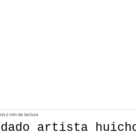
021
2 min de lectura
idado artista huich