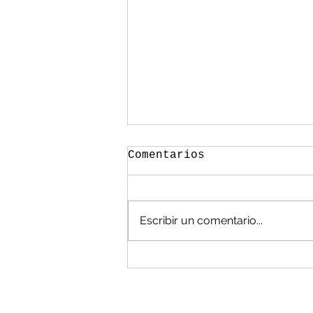
Comentarios
Escribir un comentario...
México, en las
cavernas en manejo de
residuos: Álvarez
Flores