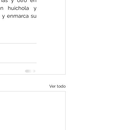
as y otro en 
n huichola y 
 y enmarca su 
Ver todo