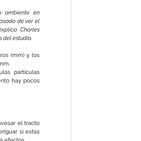
o ambiente en 
sado de ver el 
xplica Charles 
 del estudio.
os (mm) y los 
 mm.
as partículas 
nto hay pocos 
esar el tracto 
iguar si estas 
 efectos.