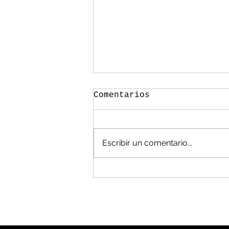
Comentarios
Escribir un comentario...
México, en las
cavernas en manejo de
residuos: Álvarez
Flores