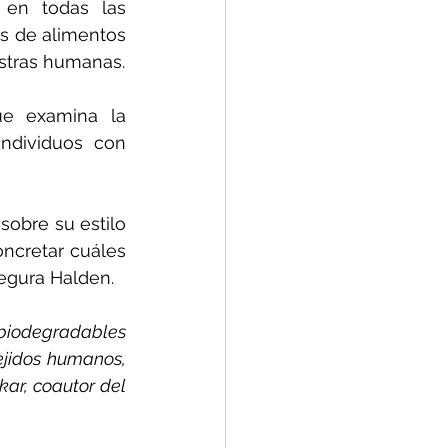
 en todas las 
s de alimentos 
estras humanas.
ue examina la 
dividuos con 
obre su estilo 
ncretar cuáles 
segura Halden.
biodegradables 
jidos humanos, 
ar, coautor del 