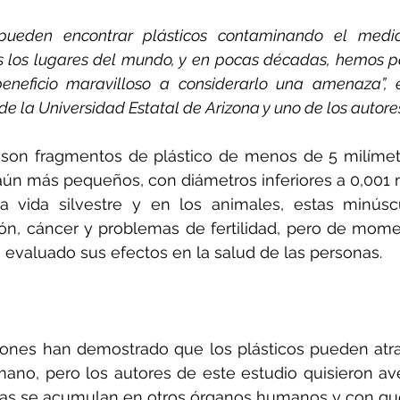
pueden encontrar plásticos contaminando el medi
 los lugares del mundo, y en pocas décadas, hemos pa
eneficio maravilloso a considerarlo una amenaza”, e
de la Universidad Estatal de Arizona y uno de los autores
 son fragmentos de plástico de menos de 5 milímetr
aún más pequeños, con diámetros inferiores a 0,001
 vida silvestre y en los animales, estas minúscul
ón, cáncer y problemas de fertilidad, pero de mome
evaluado sus efectos en la salud de las personas.
iones han demostrado que los plásticos pueden atrav
mano, pero los autores de este estudio quisieron aver
las se acumulan en otros órganos humanos y con qué