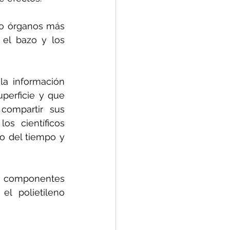
ro órganos más 
 el bazo y los 
a información 
perficie y que 
ompartir sus 
s científicos 
o del tiempo y 
e componentes 
l polietileno 