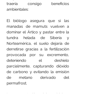
traería consigo beneficios 
ambientales:
El biólogo asegura que si las 
manadas de mamuts vuelven a 
dominar el Ártico y pastar entre la 
tundra helada de Siberia y 
Norteamérica, el suelo dejaría de 
derretirse gracias a la fertilización 
provocada por su excremento, 
deteniendo el deshielo 
parcialmente, capturando dióxido 
de carbono y evitando la emisión 
de metano derivado del 
permafrost. 
La presentación del ambicioso 
proyecto también trajo consigo un 
debate ético y ecológico que la 