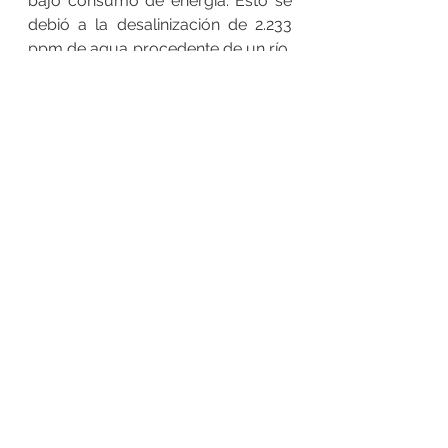
bajo consumo de energía. Esto se 
debió a la desalinización de 2.233 
ppm de agua procedente de un río, 
lago o acuífero. El profesor Wang 
señala que esto destaca la 
durabilidad y sostenibilidad del uso 
de este MOF para futuras 
soluciones de agua limpia. 
"Este estudio ha demostrado con 
éxito que los MOF fotosensibles 
son un adsorbente prometedor, 
energéticamente eficiente y 
sostenible para la desalinización", 
añadió. 
"Nuestro trabajo proporciona una 
nueva e interesante ruta para el 
diseño de materiales funcionales 