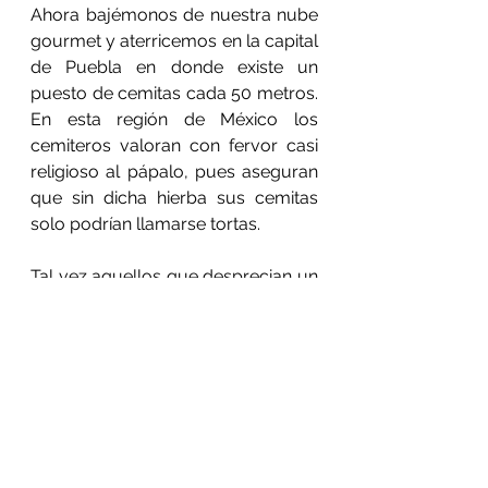
Ahora bajémonos de nuestra nube 
gourmet y aterricemos en la capital 
de Puebla en donde existe un 
puesto de cemitas cada 50 metros. 
En esta región de México los 
cemiteros valoran con fervor casi 
religioso al pápalo, pues aseguran 
que sin dicha hierba sus cemitas 
solo podrían llamarse tortas. 
Tal vez aquellos que desprecian un 
poco al pápalo es porque aún no 
se familiarizan con él. No hace 
mucho que los académicos miran 
esta planta, lo hicieron en 1979, 
cuando realizaron las primeras 
estadísticas agrícolas sobre los 
lugares donde se cultiva con fines 
comerciales, siendo estos Morelos, 