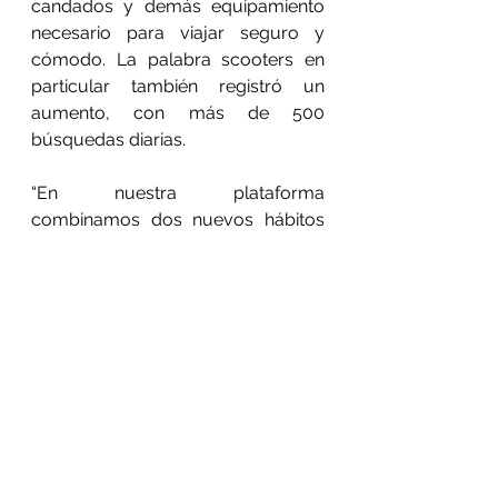
candados y demás equipamiento 
necesario para viajar seguro y 
cómodo. La palabra scooters en 
particular también registró un 
aumento, con más de 500 
búsquedas diarias.
“En nuestra plataforma 
combinamos dos nuevos hábitos 
que llegaron para quedarse: las 
compras online y la nueva 
movilidad. Los mexicanos ya se 
acostumbraron a las ventajas que 
ofrece el comercio en línea y ahora 
lo harán con la bicicleta; ambos 
serán la forma de comprar y de 
moverse en el futuro inmediato”, 
concluye Caballero.