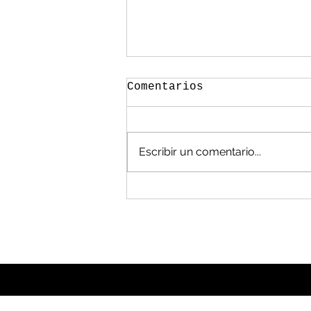
Comentarios
Escribir un comentario...
México, en las
cavernas en manejo de
residuos: Álvarez
Flores