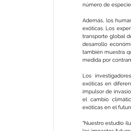
número de especie
Además, los humano
exóticas. Los exper
transporte global d
desarrollo económi
también muestra qu
medida por contram
Los investigadore
exóticas en difere
impulsor de invasio
el cambio climáti
exóticas en el futu
"Nuestro estudio il
los impactos futuro