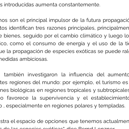
s introducidas aumenta constantemente.
s son el principal impulsor de la futura propagaci
tos identifican tres razones principales, principalmen
e bienes, seguido por el cambio climático y luego lo
co, como el consumo de energía y el uso de la tier
e la propagación de especies exóticas se puede rale
edidas ambiciosas.
s también investigaron la influencia del aument
ntes regiones del mundo: por ejemplo, el turismo es
nes biológicas en regiones tropicales y subtropicales
co favorece la supervivencia y el establecimient
ro , especialmente en regiones polares y templadas.
ustra el espacio de opciones que tenemos actualment
s de las especies exóticas", dice Bernd Lenzner.