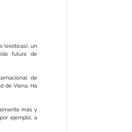
(exóticas), un 
da futura de 
ernacional de 
d de Viena. Ha 
almente más y 
or ejemplo, a 