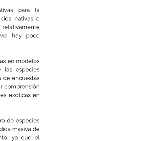
ivas para la 
ies nativas o 
relativamente 
vía hay poco 
das en modelos 
 las especies 
s de encuestas 
r comprensión 
s exóticas en 
ro de especies 
dida masiva de 
to, ya que el 