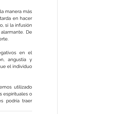
 la manera más 
tarda en hacer 
 si la infusión 
alarmante. De 
rte.
ativos en el 
n, angustia y 
e el individuo 
mos utilizado 
espirituales o 
 podría traer 