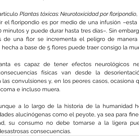
rtículo 
Plantas tóxicas: Neurotoxicidad por floripondio
,
el floripondio es por medio de una infusión –esta 
0 minutos y puede durar hasta tres días–. Sin embargo,
s de una flor se incrementa el peligro de manera 
 hecha a base de 5 flores puede traer consigo la mue
nta es capaz de tener efectos neurológicos neg
onsecuencias físicas van desde la desorientació
 las convulsiones y, en los peores casos, ocasiona qu
 coma e incluso muera.
unque a lo largo de la historia de la humanidad he
ades alucinógenas como el peyote, ya sea para fines 
ad, su consumo no debe tomarse a la ligera pues
desastrosas consecuencias.