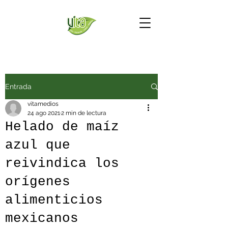
Entrada
vitamedios
24 ago 2021
2 min de lectura
Helado de maíz
azul que
reivindica los
orígenes
alimenticios
mexicanos