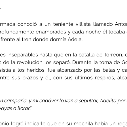
r
rmada conoció a un teniente villista llamado Antoni
ofundamente enamorados y cada noche él tocaba co
frente al tren donde dormía Adela.
s inseparables hasta que en la batalla de Torreón, e
s de la revolución los separó. Durante la toma de G
istía a los heridos, fue alcanzado por las balas y c
tre sus brazos y él, con sus últimos respiros, alcan
n campaña, y mi cadáver lo van a sepultar, Adelita por Di
ayas a llorar”.
nio logró indicarle que en su mochila había un regalo