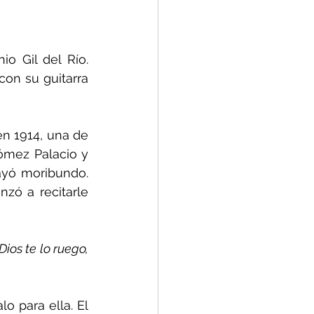
o Gil del Río. 
n su guitarra 
n 1914, una de 
ómez Palacio y 
ayó moribundo. 
zó a recitarle 
os te lo ruego, 
 para ella. El 