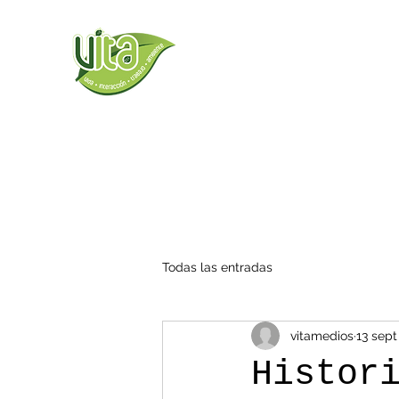
Todas las entradas
vitamedios
13 sept
Histor