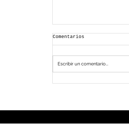
Comentarios
Escribir un comentario...
México, en las
cavernas en manejo de
residuos: Álvarez
Flores