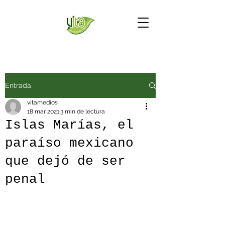
Entrada
vitamedios
18 mar 2021
3 min de lectura
Islas Marías, el
paraíso mexicano
que dejó de ser
penal