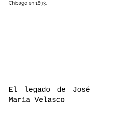
Chicago en 1893.
El legado de José 
María Velasco
José María Velasco falleció el 26 de 
agosto de 1912 en Villa de 
Guadalupe Hidalgo–hoy conocida 