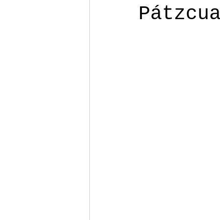
Pátzcu