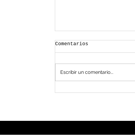
Comentarios
Escribir un comentario...
México, en las
cavernas en manejo de
residuos: Álvarez
Flores