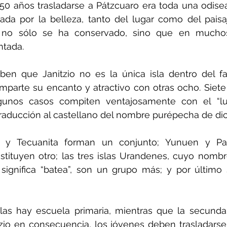
0 años trasladarse a Pátzcuaro era toda una odise
cada por la belleza, tanto del lugar como del paisa
o no sólo se ha conservado, sino que en muchos
ntada.
ben que Janitzio no es la única isla dentro del f
parte su encanto y atractivo con otras ocho. Siete 
gunos casos compiten ventajosamente con el “lu
raducción al castellano del nombre purépecha de dich
a y Tecuanita forman un conjunto; Yunuen y Pa
nstituyen otro; las tres islas Urandenes, cuyo nombr
significa “batea”, son un grupo más; y por último 
as hay escuela primaria, mientras que la secundar
zio en consecuencia, los jóvenes deben trasladarse 