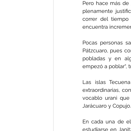
Pero hace más de 5
plenamente justifi
correr del tiemp
encuentra increme
Pocas personas sa
Pátzcuaro, pues com
pobladas y en al
empezó a poblar“, t
Las islas Tecuen
extraordinarias, co
vocablo urani que 
Jarácuaro y Copujo.
En cada una de ell
estudiarse en Janit