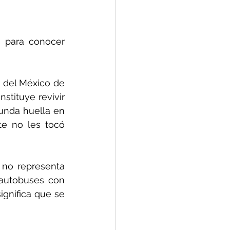
 para conocer 
!
 del México de 
tituye revivir 
nda huella en 
e no les tocó 
 no representa 
autobuses con 
gnifica que se 