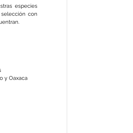
stras especies 
selección con 
uentran.
s
ro y Oaxaca