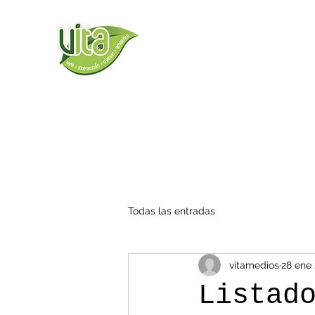
Todas las entradas
vitamedios
28 ene
Listad