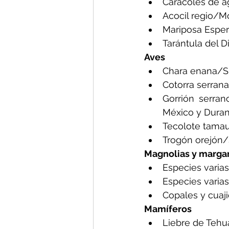
Caracoles de a
Acocil regio/M
Mariposa Esper
Tarántula del D
Aves
Chara enana/Si
Cotorra serrana
Gorrión serran
México y Dura
Tecolote tamau
Trogón orejón/
Magnolias y margar
Especies varia
Especies varia
Copales y cuaji
Mamíferos
Liebre de Teh