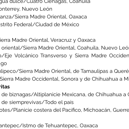
gua dulce/Cuatro Ciénagas, Coahuila
onterrey, Nuevo León
anza/Sierra Madre Oriental, Oaxaca
istrito Federal/Ciudad de México
erra Madre Oriental, Veracruz y Oaxaca
 oriental/Sierra Madre Oriental, Coahuila, Nuevo Le
o/Eje Volcánico Transverso y Sierra Madre Occident
ngo
lipeco/Sierra Madre Oriental, de Tamaulipas a Queré
Sierra Madre Occidental, Sonora y de Chihuahua a 
itas
s de biznagas/Altiplanicie Mexicana, de Chihuahua a
s de siemprevivas/Todo el país
otes/Planicie costera del Pacífico, Michoacán, Guerr
uantepec/Istmo de Tehuantepec, Oaxaca