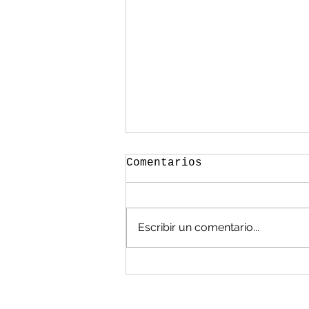
Comentarios
Escribir un comentario...
México, en las
cavernas en manejo de
residuos: Álvarez