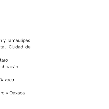
ón y Tamaulipas
al, Ciudad de 
taro
Michoacán
 Oaxaca
ero y Oaxaca