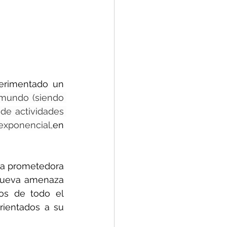
erimentado un 
mundo (siendo 
de actividades 
exponencial,
en 
na prometedora 
nueva amenaza 
os de todo el 
ientados a su 