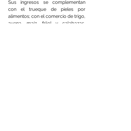
Sus ingresos se complementan 
con el trueque de pieles por 
alimentos; con el comercio de trigo, 
avena, maíz, frijol y calabazas, 
cuando las lluvias han sido 
abundantes y permiten la irrigación; 
la venta de chile piquín, que las 
mujeres y los niños cosechan 
durante el otoño, o bien con el 
comercio de artesanías.
Ver todo
Entradas recientes