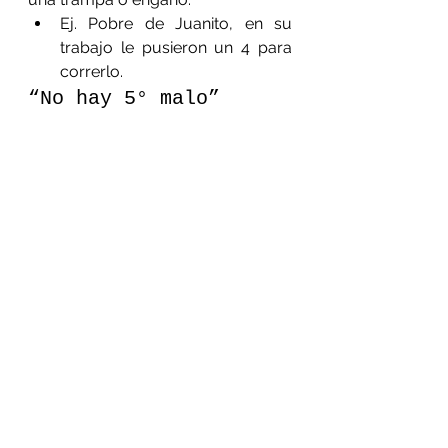
Ej. Pobre de Juanito, en su 
trabajo le pusieron un 4 para 
correrlo.
“No hay 5° malo”
Es una expresión muy parecida a 
“la 3° es la vencida”. Es una forma 
de indicar que la última 
oportunidad no puede salir mal.
Ej. Deberías volver a intentarlo, 
recuerda que no hay quinto 
malo.
Ver todo
Entradas recientes