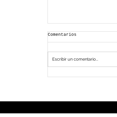
Comentarios
Escribir un comentario...
México, en las
cavernas en manejo de
residuos: Álvarez
Flores