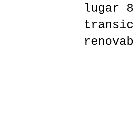
lugar 
transi
renova