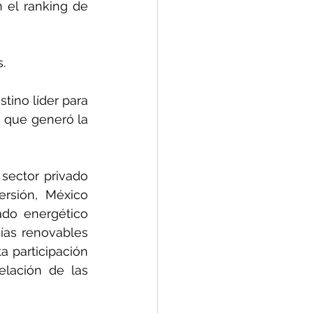
el ranking de 
.
ino líder para 
 que generó la 
sector privado 
rsión, México 
do energético 
as renovables 
 participación 
lación de las 