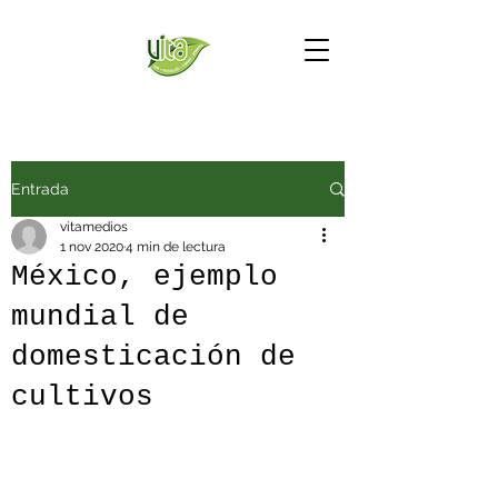
Entrada
vitamedios
1 nov 2020
4 min de lectura
México, ejemplo
mundial de
domesticación de
cultivos