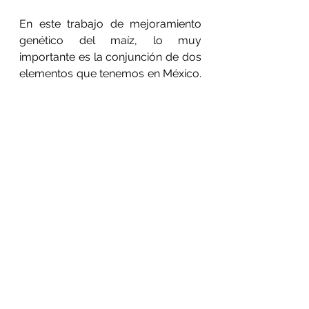
En este trabajo de mejoramiento 
genético del maíz, lo muy 
importante es la conjunción de dos 
elementos que tenemos en México. 
“Por un lado, la diversidad 
biológica y, por otro, la diversidad 
cultural. “Si averiguamos sobre la 
cultural, es resultado de la 
diversidad biológica. Si nos 
ubicamos en un mapa en el 
mundo, para ver dónde están los 
grupos culturales más diversos, 
siempre estarán en las zonas de 
mayor diversidad biológica en el 
Planeta”.
Esta es la contribución de un 
enorme papel de los campesinos 