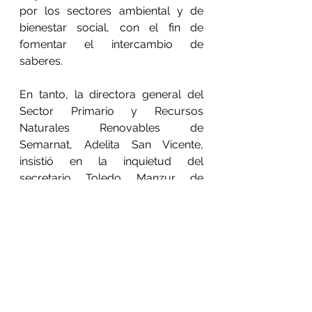
por los sectores ambiental y de 
bienestar social, con el fin de 
fomentar el intercambio de 
saberes.
En tanto, la directora general del 
Sector Primario y Recursos 
Naturales Renovables de 
Semarnat, Adelita San Vicente, 
insistió en la inquietud del 
secretario Toledo Manzur de 
emprender acciones para revertir 
la situación que pone en riesgo a 
los polinizadores, y agradeció la 
presencia de los funcionarios 
asistentes que se suman a las 
acciones para la conservación de 
los polinizadores, entre los que 
destacan, las abejas nativas.