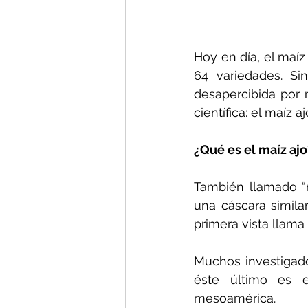
Hoy en día, el maíz
64 variedades. Si
desapercibida por
científica: el maíz aj
¿Qué es el maíz ajo
También llamado “m
una cáscara simila
primera vista llama
Muchos investigador
éste último es e
mesoamérica.