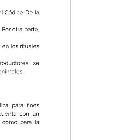
l Códice De la 
or otra parte, 
en los rituales 
oductores se 
animales.
za para fines 
cuenta con un 
 como para la 