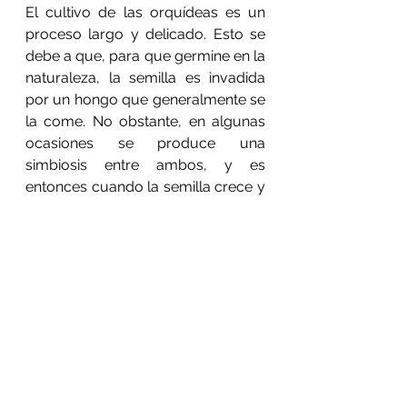
El cultivo de las orquídeas es un 
proceso largo y delicado. Esto se 
debe a que, para que germine en la 
naturaleza, la semilla es invadida 
por un hongo que generalmente se 
la come. No obstante, en algunas 
ocasiones se produce una 
simbiosis entre ambos, y es 
entonces cuando la semilla crece y 
se da la orquídea. 
Así que, si deseas tener una 
orquídea, debes considerar que no 
será fácil y que se necesitan cinco 
factores para que la planta sea 
esplendorosa. Estos son luz, riego, 
ventilación, temperatura y 
fertilización.