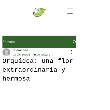
Entrada
vitamedios
13 dic 2020
2 min de lectura
Orquídea: una flor
extraordinaria y
hermosa