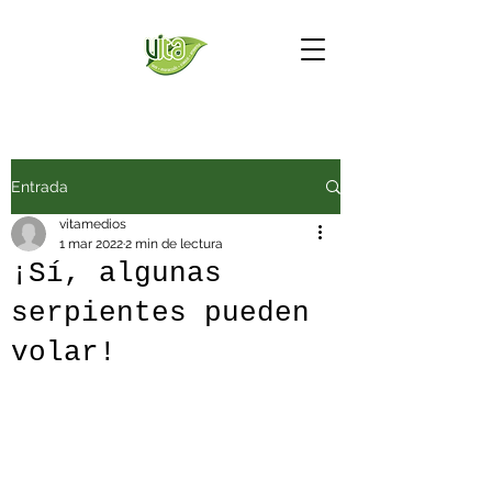
Entrada
vitamedios
1 mar 2022
2 min de lectura
¡Sí, algunas
serpientes pueden
volar!