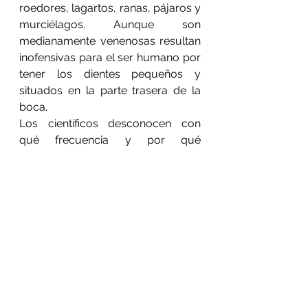
roedores, lagartos, ranas, pájaros y 
murciélagos. Aunque son 
medianamente venenosas resultan 
inofensivas para el ser humano por 
tener los dientes pequeños y 
situados en la parte trasera de la 
boca.
Los científicos desconocen con 
qué frecuencia y por qué 
exactamente vuelan estos ofidios, 
pero lo más probable es que 
hagan uso de sus acrobacias para 
escapar de depredadores, para 
pasar de un árbol a otro sin tener 
que bajar al suelo de la selva, e 
incluso posiblemente para cazar 
presas.
Una especie, la serpiente arborícola 