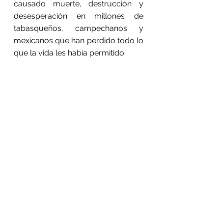
causado muerte, destrucción y 
desesperación en millones de 
tabasqueños, campechanos y 
mexicanos que han perdido todo lo 
que la vida les había permitido.
Por eso, cuando algún político o 
administrador publico dice en su 
frio e ignorante discurso que tienen 
controlada la temporada de 
incendios o la temporada de lluvias 
o que las tormentas tropicales no 
serán problema junto a las 
inundaciones, solo me resta reír a 
carcajadas, pues solo reafirman su 
ignorancia, su incapacidad y 
absoluto desconocimiento de la 
capacidad de la naturaleza y su 