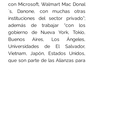
con Microsoft, Walmart Mac Donal
´s, Danone, con muchas otras 
instituciones del sector privado”; 
además de trabajar “con los 
gobierno de Nueva York, Tokio, 
Buenos Aires, Los Ángeles, 
Universidades de El Salvador, 
Vietnam, Japón, Estados Unidos, 
que son parte de las Alianzas para 
la Acción Climática”.
En el lanzamiento virtual de la ACA 
además de la Secretaria del Medio 
Ambiente CDMX, participó Jorge 
Villarreal, Director de Cambio 
Climático de la Iniciativa Climática 
de México; Eduardo Abel Peñalosa 
Castro, Rector General de la 
Universidad Autónoma 