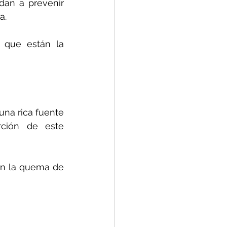
an a prevenir 
a.
 que están la 
a rica fuente 
ción de este 
on la quema de 