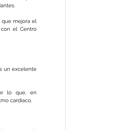
dantes.
o que mejora el 
con el Centro 
s un excelente 
or lo que, en 
tmo cardíaco.