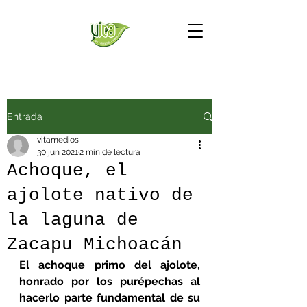
Entrada
vitamedios
30 jun 2021
2 min de lectura
Achoque, el
ajolote nativo de
la laguna de
Zacapu Michoacán
El achoque primo del ajolote, 
honrado por los purépechas al 
hacerlo parte fundamental de su 