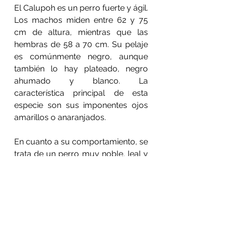
El Calupoh es un perro fuerte y ágil. 
Los machos miden entre 62 y 75 
cm de altura, mientras que las 
hembras de 58 a 70 cm. Su pelaje 
es comúnmente negro, aunque 
también lo hay plateado, negro 
ahumado y blanco. La 
característica principal de esta 
especie son sus imponentes ojos 
amarillos o anaranjados.
En cuanto a su comportamiento, se 
trata de un perro muy noble, leal y 
estable, con gran tolerancia. Suele 
acostumbrarse a todo tipo de 
actividades, por ello es el 
acompañante perfecto para las 
familias ya que también es muy 
bueno con los niños. Convive con 