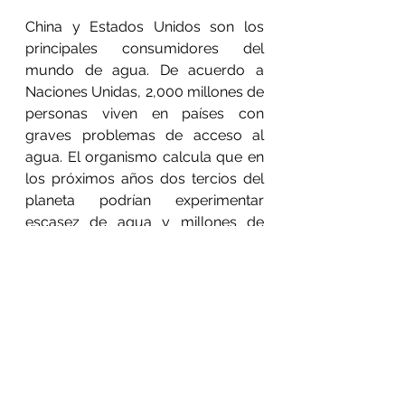
China y Estados Unidos son los 
principales consumidores del 
mundo de agua. De acuerdo a 
Naciones Unidas, 2,000 millones de 
personas viven en países con 
graves problemas de acceso al 
agua. El organismo calcula que en 
los próximos años dos tercios del 
planeta podrían experimentar 
escasez de agua y millones de 
personas se verán desplazadas por 
ello.
La insuficiencia del vital líquido está 
relacionada con la explotación 
excesiva de este recursos por el 
sector primario, la industria y el 
consumo humano, así como el 