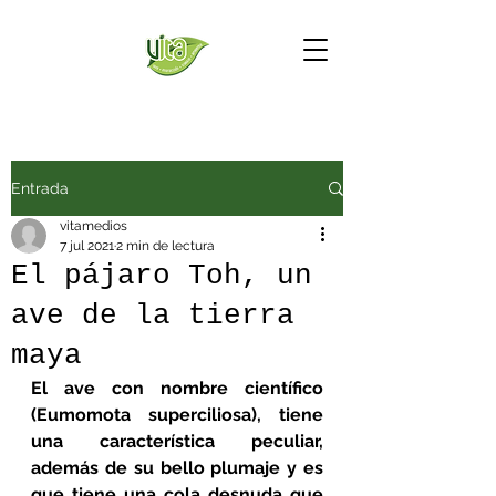
Entrada
vitamedios
7 jul 2021
2 min de lectura
El pájaro Toh, un
ave de la tierra
maya
El ave con nombre científico 
(Eumomota superciliosa), tiene 
una característica peculiar, 
además de su bello plumaje y es 
que tiene una cola desnuda que 