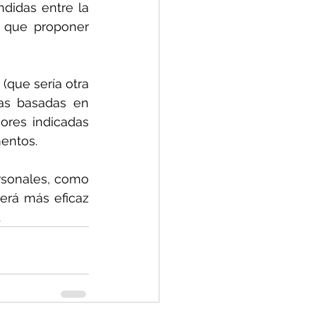
didas entre la 
 que proponer 
que sería otra 
as basadas en 
res indicadas 
mentos.
rsonales, como 
rá más eficaz 
.