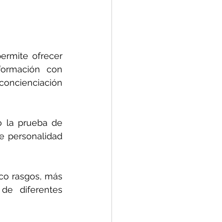
ermite ofrecer 
ormación con 
oncienciación 
o la prueba de 
e personalidad 
o rasgos, más 
e diferentes 