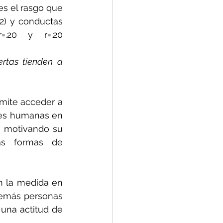
es el rasgo que 
2) y conductas 
=.20 y r=.20 
rtas tienden a 
mite acceder a 
es humanas en 
 motivando su 
as formas de 
n la medida en 
demás personas 
una actitud de 