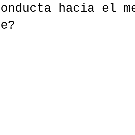
conducta hacia el m
te?