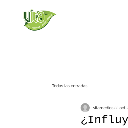
Todas las entradas
vitamedios
22 oct 
¿Influ