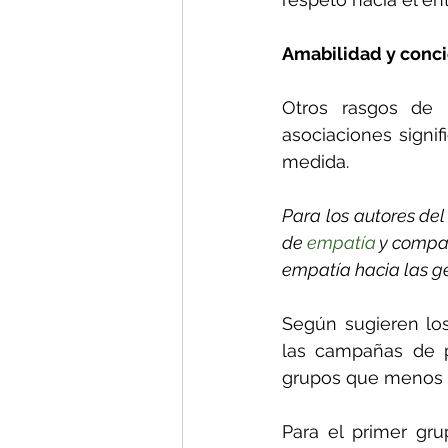
Amabilidad y conci
Otros rasgos de p
asociaciones signi
medida.
Para los autores de
de 
empatía
 y compa
empatía hacia las g
Según sugieren los
las campañas de p
grupos que menos t
Para el primer gru