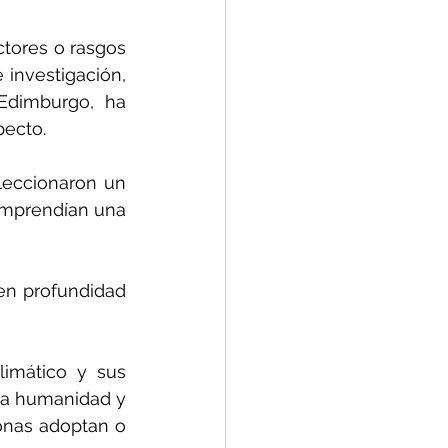
ctores o rasgos 
investigación, 
Edimburgo, ha 
pecto.
leccionaron un 
omprendían una 
en profundidad 
imático y sus 
la humanidad y 
onas adoptan o 