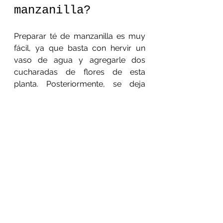
manzanilla?
Preparar té de manzanilla es muy 
fácil, ya que basta con hervir un 
vaso de agua y agregarle dos 
cucharadas de flores de esta 
planta. Posteriormente, se deja 
reposar por diez minutos para 
después colarlas, ¡tendrás lista tu 
infusión!
Si no se cuenta con flores de 
manzanilla, otra opción es comprar 
bolsitas de esta en el 
supermercado, para preparar 
como cualquier otro te. Un buen 
consejo es que si deseas conseguir 
beneficios complementarios, 