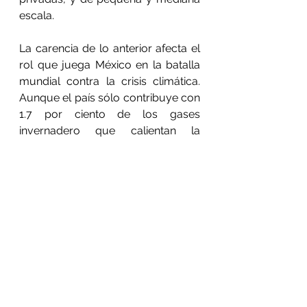
escala. 
La carencia de lo anterior afecta el 
rol que juega México en la batalla 
mundial contra la crisis climática. 
Aunque el país sólo contribuye con 
1.7 por ciento de los gases 
invernadero que calientan la 
atmósfera, estamos entre las 
cuatro naciones más afectadas por 
ese desequilibrio global 
(huracanes, sequías y aumento 
altitudinal de la temperatura). 
Al menos los gobiernos 
neoliberales dejaron para la historia 
un compromiso del país con los 
Acuerdos de París, un Instituto 