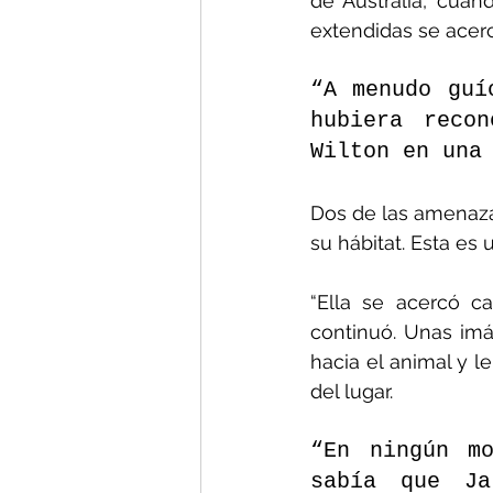
de Australia, cua
extendidas se acer
“A menudo guí
hubiera recon
Wilton en una
Dos de las amenazas
su hábitat. Esta es
“Ella se acercó c
continuó. Unas im
hacia el animal y l
del lugar.
“En ningún mo
sabía que Ja