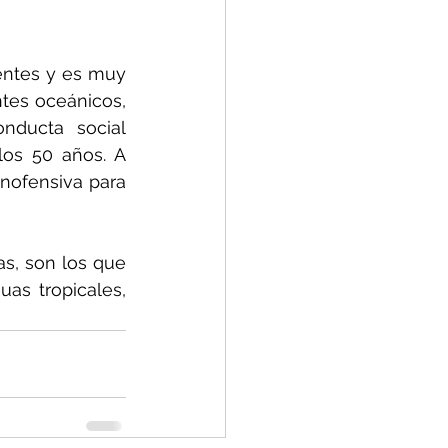
entes y es muy 
tes oceánicos, 
ducta social 
os 50 años. A 
nofensiva para 
s, son los que 
s tropicales, 