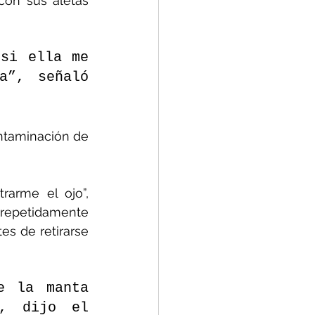
on sus aletas 
si ella me 
”, señaló 
taminación de 
arme el ojo”, 
repetidamente 
es de retirarse 
 la manta 
, dijo el 