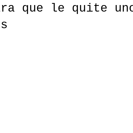
ara que le quite un
os