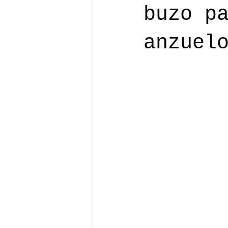
buzo p
anzuel