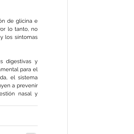
n de glicina e 
r lo tanto, no 
y los síntomas 
 digestivas y 
amental para el 
a, el sistema 
uyen a prevenir 
stión nasal y 