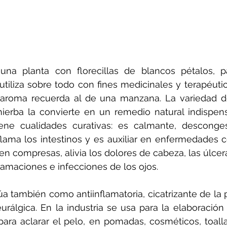
una planta con florecillas de blancos pétalos, pa
utiliza sobre todo con fines medicinales y terapéuti
aroma recuerda al de una manzana. La variedad d
ierba la convierte en un remedio natural indispens
ene cualidades curativas: es calmante, descongest
nflama los intestinos y es auxiliar en enfermedades c
 en compresas, alivia los dolores de cabeza, las úlcer
flamaciones e infecciones de los ojos. 
a también como antiinflamatoria, cicatrizante de la p
eurálgica. En la industria se usa para la elaboració
para aclarar el pelo, en pomadas, cosméticos, toall