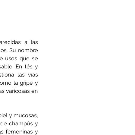
recidas a las 
cos. Su nombre 
e usos que se 
able. En tés y 
iona las vías 
omo la gripe y 
as varicosas en 
iel y mucosas, 
n de champús y 
as femeninas y 